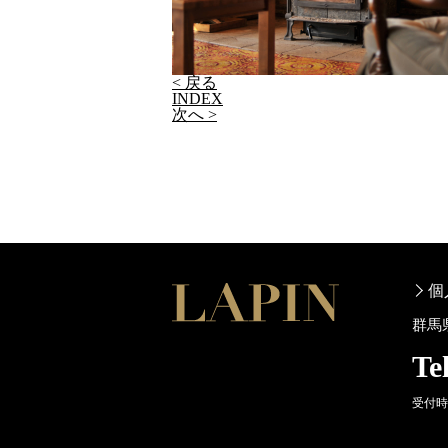
< 戻る
INDEX
次へ >
個
群馬
Te
受付時間