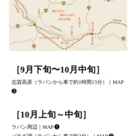
［9月下旬〜10月中旬］
志賀高原（ラパンから車で約1時間15分）｜MAP
❸
［10月上旬～中旬］
ラパン周辺｜MAP ❶