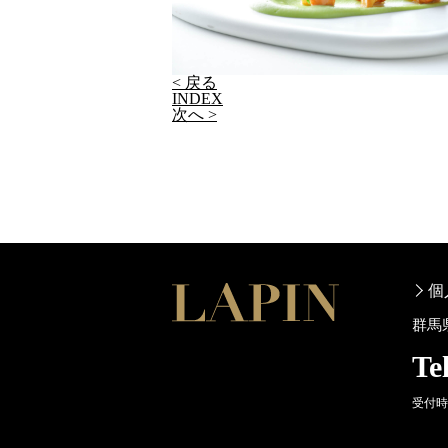
< 戻る
INDEX
次へ >
個
群馬
Te
受付時間